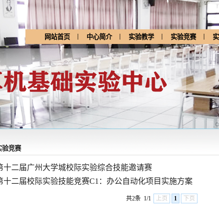
|
|
|
|
网站首页
中心简介
实验教学
实验竞赛
实
实验竞赛
第十二届广州大学城校际实验综合技能邀请赛
第十二届校际实验技能竞赛C1：办公自动化项目实施方案
共2条
1/1
上页
1
下页